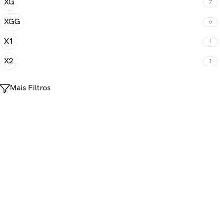
XG
7
XGG
6
X1
1
X2
1
Mais Filtros