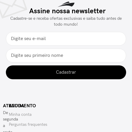
Assine nossa newsletter
Cadastre-se e receba ofertas exclusivas e saiba tudo antes de
todo mundo!
Cadastrar
ATENDIMENTO
AJUDA
De
Minha conta
segunda
Perguntas frequentes
a