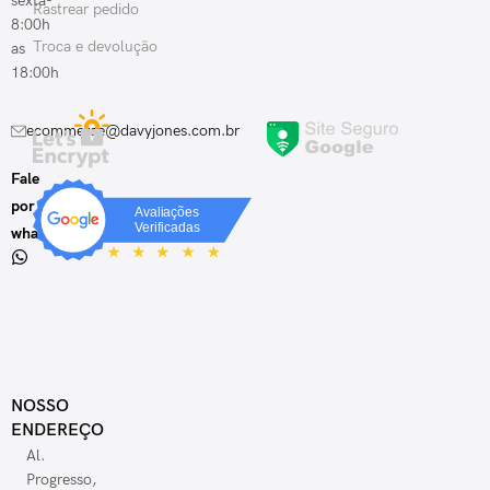
sexta-
Rastrear pedido
8:00h
Troca e devolução
as
18:00h
ecommerce@davyjones.com.br
Fale
por
whatsapp
NOSSO
ENDEREÇO
Al.
Progresso,