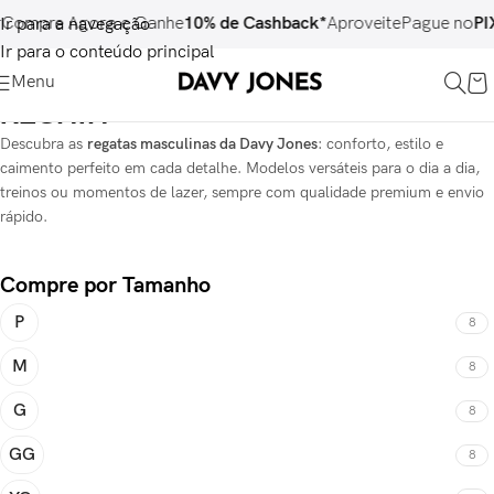
ompre Agora e Ganhe
10% de Cashback*
Aproveite
Pague no
PIX
e
Ir para a navegação
Ir para o conteúdo principal
Menu
REGATA
Descubra as
regatas masculinas da Davy Jones
: conforto, estilo e
caimento perfeito em cada detalhe. Modelos versáteis para o dia a dia,
treinos ou momentos de lazer, sempre com qualidade premium e envio
rápido.
Compre por Tamanho
P
8
M
8
G
8
GG
8