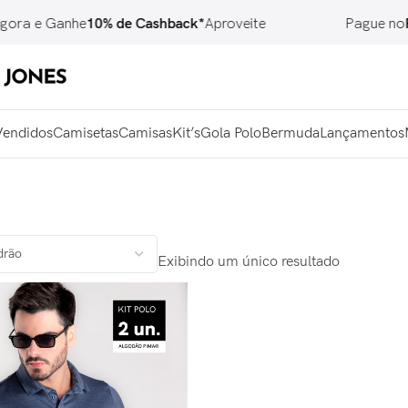
ora e Ganhe
10% de Cashback*
Aproveite
Pague no
P
Vendidos
Camisetas
Camisas
Kit’s
Gola Polo
Bermuda
Lançamentos
Exibindo um único resultado