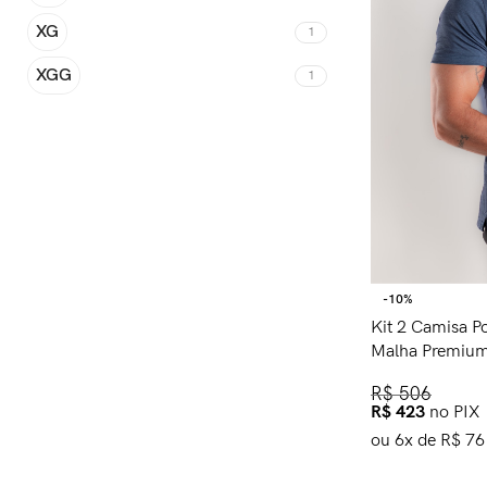
XG
1
XGG
1
-10%
Kit 2 Camisa P
Malha Premiu
R$
506
R$
423
no PIX
ou
6
x de
R$
76