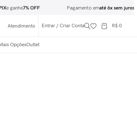
IX
e ganhe
7% OFF
Pagamento em
até 6x sem juros
Entrar / Criar Conta
R$
0
Atendimento
Mais Opções
Outlet