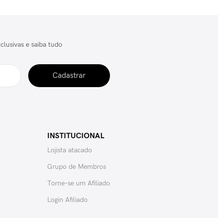
clusivas e saiba tudo
Cadastrar
INSTITUCIONAL
Lojista atacado
Grupo de Membros
Torne-se um Afiliado
Login Afiliado