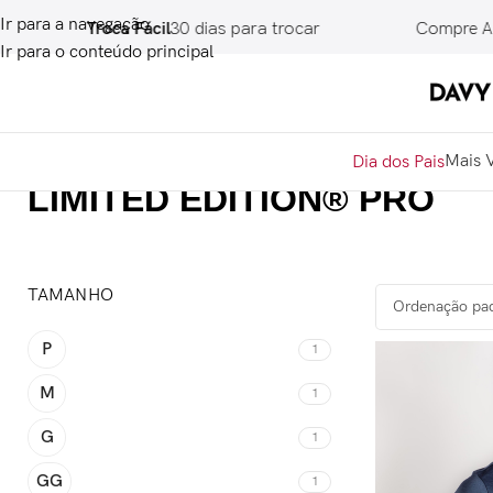
Ir para a navegação
Troca Fácil
30 dias para trocar
Compre Ag
Ir para o conteúdo principal
Mais 
Dia dos Pais
LIMITED EDITION® PRO
TAMANHO
P
1
M
1
G
1
GG
1