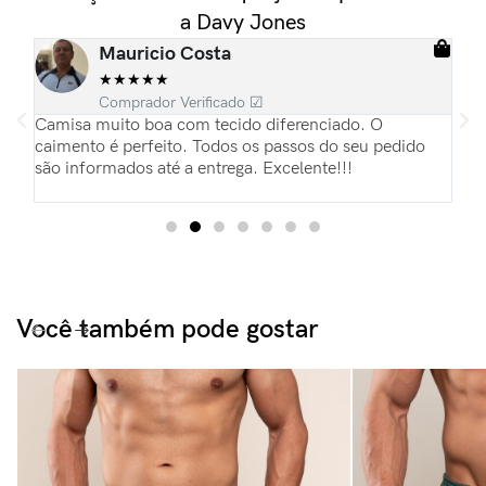
a Davy Jones
Mauricio Costa
★
★
★
★
★
Comprador Verificado ☑
ias
Camisa muito boa com tecido diferenciado. O
Es
pas
caimento é perfeito. Todos os passos do seu pedido
re
são informados até a entrega. Excelente!!!
Pa
du
Você também pode gostar​