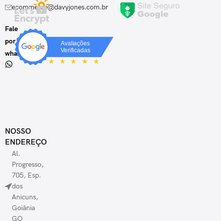
ecommerce@davyjones.com.br
Fale
por
whatsapp
NOSSO
ENDEREÇO
Al.
Progresso,
705, Esp.
dos
Anicuns,
Goiânia
GO