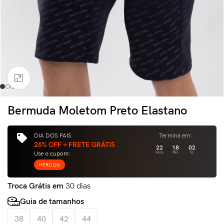
Clique para ampliar
Bermuda Moletom Preto Elastano
DIA DOS PAIS
Termina em:
26% OFF + FRETE GRÁTIS
22
18
01
Use o cupom:
Hora
Min
Sc
HEROI26
Troca Grátis em
30 dias
Guia de tamanhos
38
40
42
44