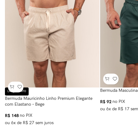
Bermuda Masculina
LANÇAMENTO
Bermuda Mauricinho Linho Premium Elegante
R$
92
no PIX
com Elastano – Bege
ou
6
x de
R$
17
sem
R$
148
no PIX
ou
6
x de
R$
27
sem juros