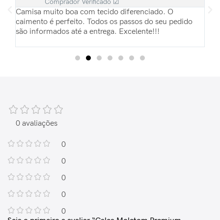
Comprador Verificado ☑
ias
Camisa muito boa com tecido diferenciado. O
Es
pas
caimento é perfeito. Todos os passos do seu pedido
re
são informados até a entrega. Excelente!!!
Pa
du
0 avaliações
0
0
0
0
0