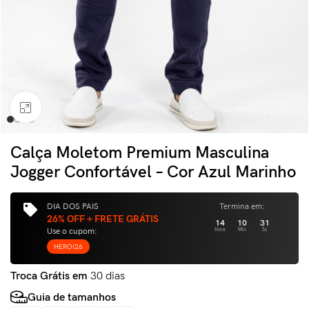
Clique para ampliar
Calça Moletom Premium Masculina
Jogger Confortável – Cor Azul Marinho
DIA DOS PAIS
Termina em:
26% OFF + FRETE GRÁTIS
14
10
30
Use o cupom:
Hora
Min
Sc
HEROI26
Troca Grátis em
30 dias
Guia de tamanhos