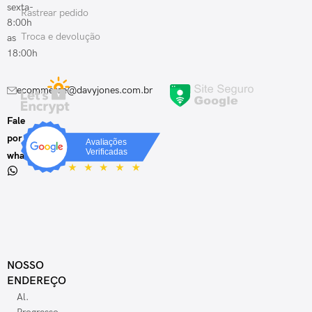
sexta-
Rastrear pedido
8:00h
Troca e devolução
as
18:00h
ecommerce@davyjones.com.br
Fale
por
whatsapp
NOSSO
ENDEREÇO
Al.