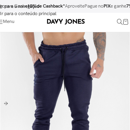
 e Ganhe
10% de Cashback*
Aproveite
Pague no
PIX
e ganhe
7% O
Ir para a navegação
Ir para o conteúdo principal
Menu
ESGOTADO