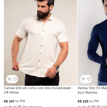
Camisa Slim em Linho com Alta Durabilidade –
Henley Slim Fit Mas
Off-White
Azul Marinho
R$
247
no PIX
R$
225
no PIX
ou
6
x de
R$
44
sem juros
ou
6
x de
R$
40
sem