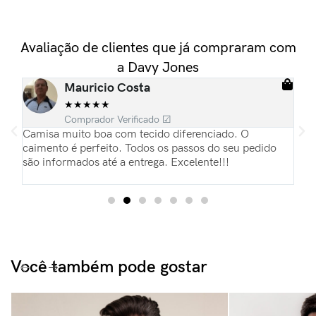
Avaliação de clientes que já compraram com
a Davy Jones
Mauricio Costa
★
★
★
★
★
Comprador Verificado ☑
ias
Camisa muito boa com tecido diferenciado. O
Es
pas
caimento é perfeito. Todos os passos do seu pedido
re
são informados até a entrega. Excelente!!!
Pa
du
Você também pode gostar​