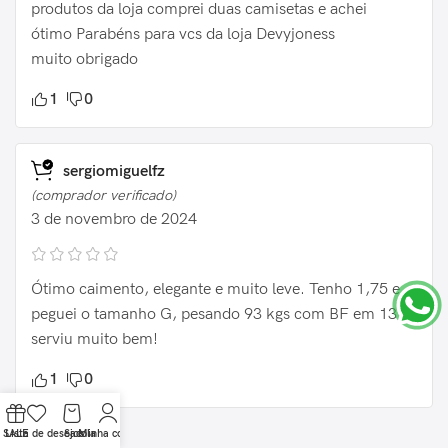
produtos da loja comprei duas camisetas e achei
ótimo Parabéns para vcs da loja Devyjoness
muito obrigado
1
0
sergiomiguelfz
(comprador verificado)
3 de novembro de 2024
Ótimo caimento, elegante e muito leve. Tenho 1,75 e
peguei o tamanho G, pesando 93 kgs com BF em 13%,
serviu muito bem!
1
0
SALE
Lista de desejos
Sacola
Minha conta