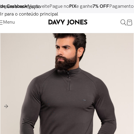
ack*
Aproveite
Pague no
PIX
e ganhe
7% OFF
Pagamento em
até 6x
Ir para a navegação
Ir para o conteúdo principal
Menu