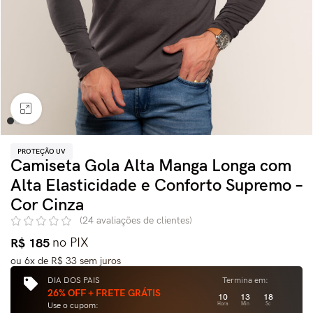
Clique para ampliar
PROTEÇÃO UV
Camiseta Gola Alta Manga Longa com
Alta Elasticidade e Conforto Supremo –
Cor Cinza
(
24
avaliações de clientes)
R$
185
no PIX
ou
6
x de
R$
33
sem juros
DIA DOS PAIS
Termina em:
26% OFF + FRETE GRÁTIS
10
13
16
Use o cupom:
Hora
Min
Sc