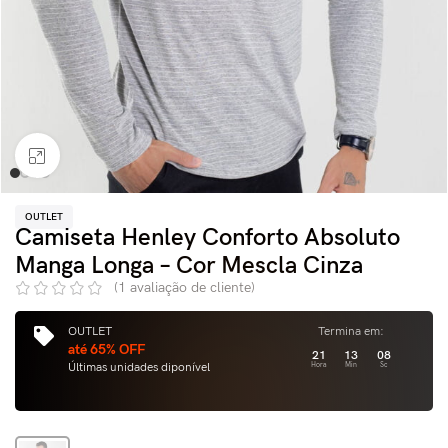
Clique para ampliar
OUTLET
Camiseta Henley Conforto Absoluto
Manga Longa – Cor Mescla Cinza
(
1
avaliação de cliente)
OUTLET
Termina em:
até 65% OFF
21
13
07
Últimas unidades diponível
Hora
Min
Sc