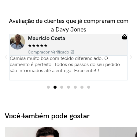
Avaliação de clientes que já compraram com
a Davy Jones
Mauricio Costa
★
★
★
★
★
Comprador Verificado ☑
ias
Camisa muito boa com tecido diferenciado. O
Es
pas
caimento é perfeito. Todos os passos do seu pedido
re
são informados até a entrega. Excelente!!!
Pa
du
Você também pode gostar​