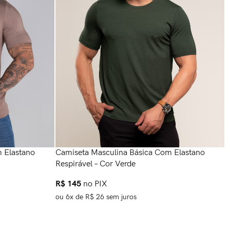
Camiseta Masculina Básica Com Elastano
C
 Elastano
Respirável – Cor Verde
R
R$
145
no PIX
ou
6
x de
R$
26
sem juros