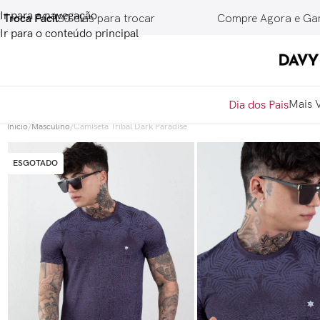
Ir para a navegação
 Fácil
30 dias para trocar
Compre Agora e Ganhe
10
Ir para o conteúdo principal
Mais 
Dia dos Pais
Início
/
Masculino
/
Camiseta Tribal Dark Paradise
ESGOTADO