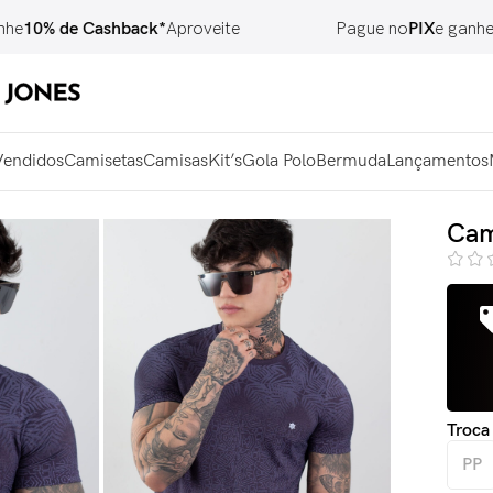
% de Cashback*
Aproveite
Pague no
PIX
e ganhe
7% O
Vendidos
Camisetas
Camisas
Kit’s
Gola Polo
Bermuda
Lançamentos
Cam
Troca
PP