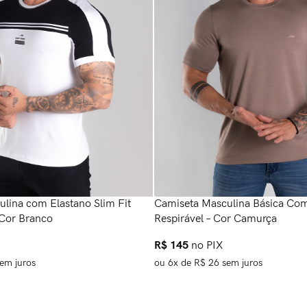
lina com Elastano Slim Fit
Camiseta Masculina Básica Com
 Cor Branco
Respirável – Cor Camurça
R$
145
no PIX
em juros
ou
6
x de
R$
26
sem juros