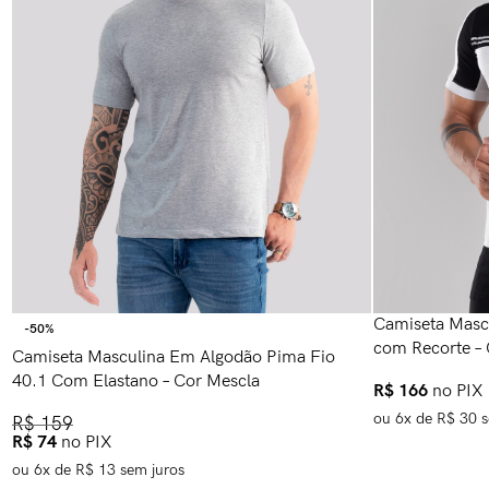
Camiseta Mascu
-50%
com Recorte –
Camiseta Masculina Em Algodão Pima Fio
40.1 Com Elastano – Cor Mescla
R$
166
no PIX
ou
6
x de
R$
30
s
R$
159
R$
74
no PIX
ou
6
x de
R$
13
sem juros