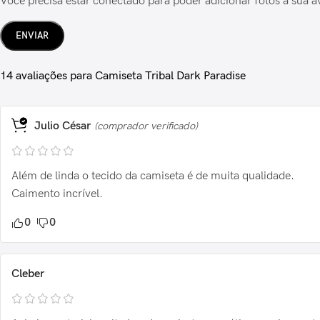
Você precisa estar conectado para poder adicionar fotos à sua a
14 avaliações para
Camiseta Tribal Dark Paradise
Julio César
(comprador verificado)
Além de linda o tecido da camiseta é de muita qualidade.
Caimento incrível.
0
0
Cleber