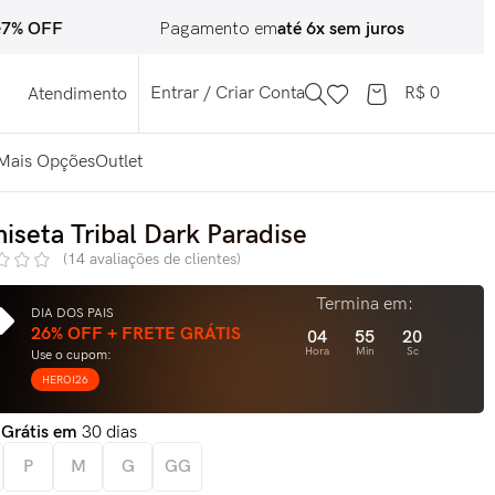
FF
Pagamento em
até 6x sem juros
Troca
Entrar / Criar Conta
R$
0
Atendimento
Mais Opções
Outlet
iseta Tribal Dark Paradise
(
14
avaliações de clientes)
Termina em:
DIA DOS PAIS
26% OFF + FRETE GRÁTIS
04
55
18
Hora
Min
Sc
Use o cupom:
HEROI26
 Grátis em
30 dias
P
M
G
GG