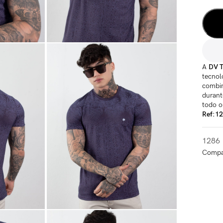
A
DV T
tecnol
combin
durant
todo o
Ref:1
1286
Compat