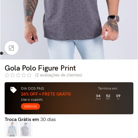
Clique para ampliar
Gola Polo Figure Print
(
2
avaliações de clientes)
DIA DOS PAIS
Termina em:
26% OFF + FRETE GRÁTIS
04
52
08
Use o cupom:
Hora
Min
Sc
HEROI26
Troca Grátis em
30 dias