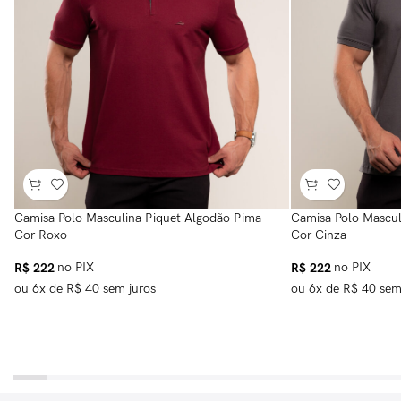
Camisa Polo Masculina Piquet Algodão Pima –
Camisa Polo Mascul
Cor Roxo
Cor Cinza
R$
222
no PIX
R$
222
no PIX
ou
6
x de
R$
40
sem juros
ou
6
x de
R$
40
sem