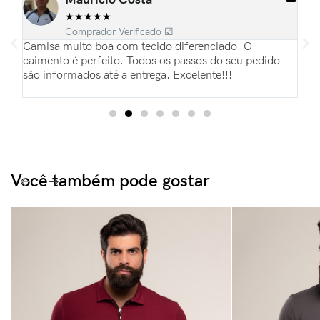
★
★
★
★
★
Comprador Verificado ☑
ias
Camisa muito boa com tecido diferenciado. O
Es
pas
caimento é perfeito. Todos os passos do seu pedido
re
são informados até a entrega. Excelente!!!
Pa
du
Você também pode gostar​