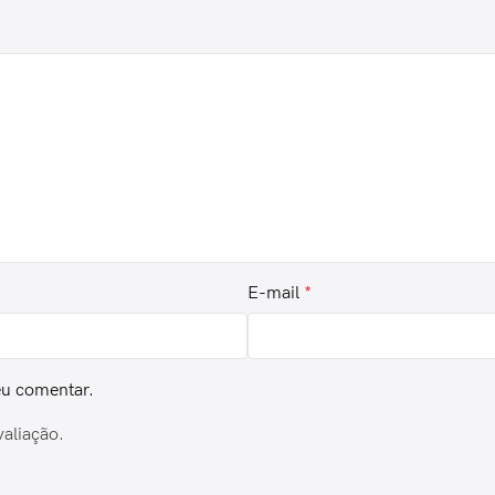
E-mail
*
eu comentar.
valiação.