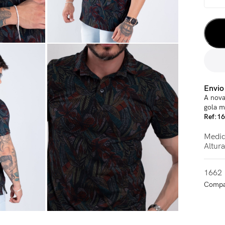
Envio
A nov
gola m
Ref:1
Medid
Altur
1662
Compat