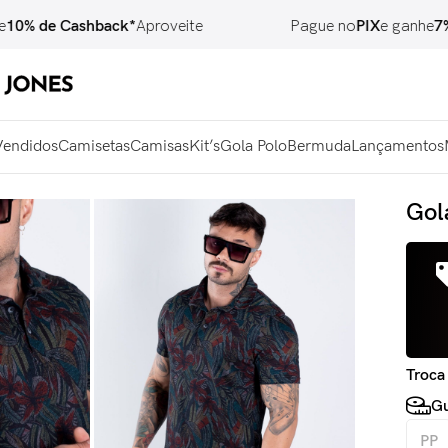
de Cashback*
Aproveite
Pague no
PIX
e ganhe
7% OF
Vendidos
Camisetas
Camisas
Kit’s
Gola Polo
Bermuda
Lançamentos
Gol
Troca
Gu
PP