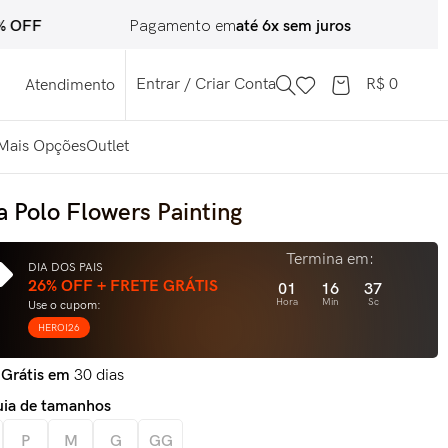
F
Pagamento em
até 6x sem juros
Troca F
Entrar / Criar Conta
R$
0
Atendimento
Mais Opções
Outlet
a Polo Flowers Painting
Termina em:
DIA DOS PAIS
26% OFF + FRETE GRÁTIS
01
16
35
Hora
Min
Sc
Use o cupom:
HEROI26
 Grátis em
30 dias
ia de tamanhos
P
M
G
GG