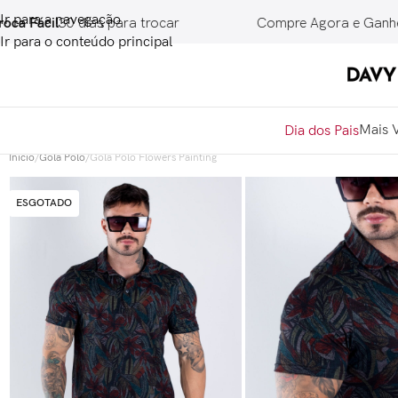
Ir para a navegação
ácil
30 dias para trocar
Compre Agora e Ganhe
10% 
Ir para o conteúdo principal
Mais 
Dia dos Pais
Início
/
Gola Polo
/
Gola Polo Flowers Painting
ESGOTADO