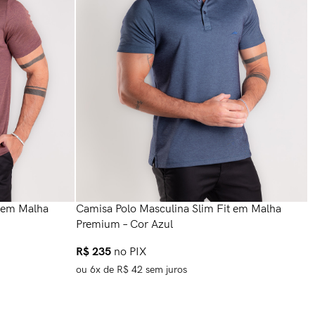
t em Malha
Camisa Polo Masculina Slim Fit em Malha
Premium – Cor Azul
C
L
R$
235
no PIX
ou
6
x de
R$
42
sem juros