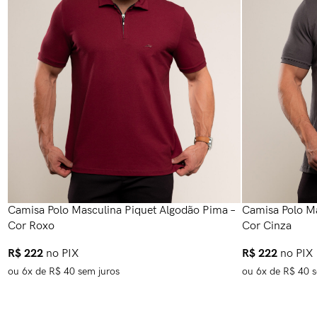
Camisa Polo Masculina Piquet Algodão Pima –
Camisa Polo Ma
Cor Roxo
Cor Cinza
R$
222
no PIX
R$
222
no PIX
ou
6
x de
R$
40
sem juros
ou
6
x de
R$
40
s