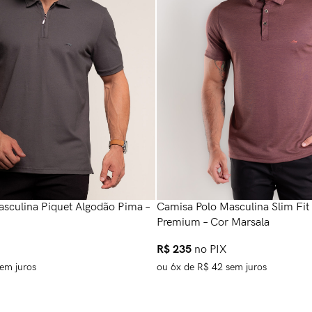
sculina Piquet Algodão Pima –
Camisa Polo Masculina Slim Fi
Premium – Cor Marsala
R$
235
no PIX
em juros
ou
6
x de
R$
42
sem juros