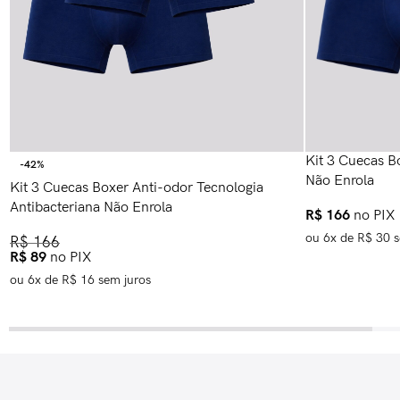
Kit 3 Cuecas B
-42%
Não Enrola
Kit 3 Cuecas Boxer Anti-odor Tecnologia
Antibacteriana Não Enrola
R$
166
no PIX
ou
6
x de
R$
30
s
R$
166
R$
89
no PIX
ou
6
x de
R$
16
sem juros