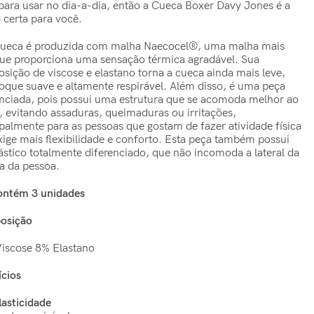
 para usar no dia-a-dia, então a Cueca Boxer Davy Jones é a
 certa para você.
cueca é produzida com malha Naecocel®, uma malha mais
que proporciona uma sensação térmica agradável. Sua
sição de viscose e elastano torna a cueca ainda mais leve,
oque suave e altamente respirável. Além disso, é uma peça
enciada, pois possui uma estrutura que se acomoda melhor ao
, evitando assaduras, queimaduras ou irritações,
ipalmente para as pessoas que gostam de fazer atividade física
xige mais flexibilidade e conforto. Esta peça também possui
ástico totalmente diferenciado, que não incomoda a lateral da
ra da pessoa.
ontém 3 unidades
osição
iscose 8% Elastano
ícios
lasticidade