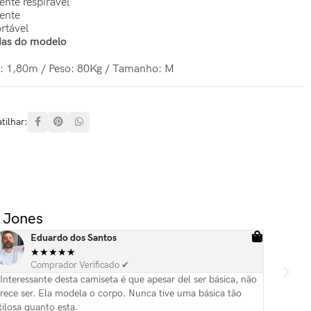
ente respirável
tente
rtável
as do modelo
a: 1,80m / Peso: 80Kg / Tamanho: M
ilhar:
 Jones
Eduardo dos Santos
★
★
★
★
★
Comprador Verificado ✔
Interessante desta camiseta é que apesar del ser básica, não
Camiseta 
rece ser. Ela modela o corpo. Nunca tive uma básica tão
tilosa quanto esta.