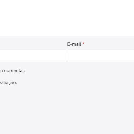
E-mail
*
eu comentar.
valiação.