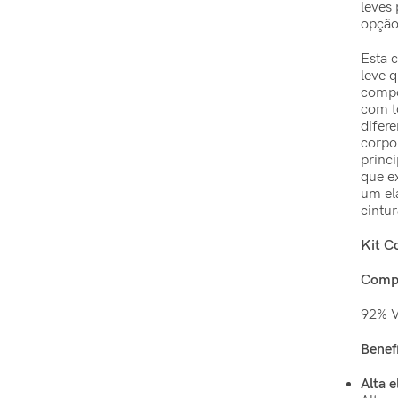
leves
opção
Esta 
leve 
compo
com t
difer
corpo
princ
que e
um el
cintu
Kit C
Comp
92% V
Benef
Alta e