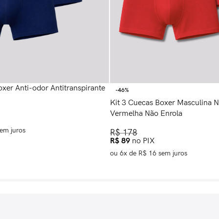
oxer Anti-odor Antitranspirante
-46%
Kit 3 Cuecas Boxer Masculina N
Vermelha Não Enrola
em juros
R$
178
R$
89
no PIX
ou
6
x de
R$
16
sem juros