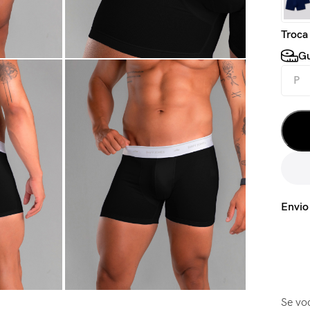
Troca
Gu
P
Envio
Se vo