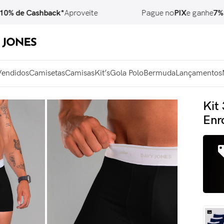
e Cashback*
Aproveite
Pague no
PIX
e ganhe
7% OFF
Vendidos
Camisetas
Camisas
Kit’s
Gola Polo
Bermuda
Lançamentos
Kit
Enr