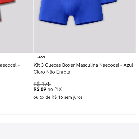
K
-46%
N
aecocel –
Kit 3 Cuecas Boxer Masculina Naecocel – Azul
Claro Não Enrola
R$
178
R$
89
no PIX
ou
6
x de
R$
16
sem juros