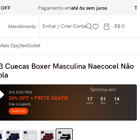
Pagamento em
até 6x sem juros
Troca Fác
Entrar / Criar Conta
R$
0
Atendimento
Mais Opções
Outlet
 3 Cuecas Boxer Masculina Naecocel Não
ola
Termina em:
DIA DOS PAIS
26% OFF + FRETE GRÁTIS
17
51
12
Hora
Min
Sc
Use o cupom:
HEROI26