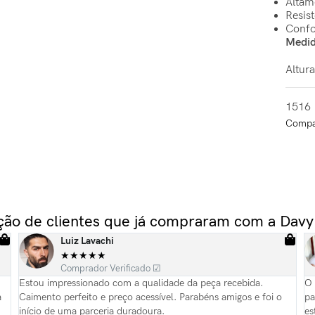
Altam
Resis
Confo
Medid
Altur
1516
Compat
ação de clientes que já compraram com a Davy
Luiz Lavachi
★
★
★
★
★
Comprador Verificado ☑
Estou impressionado com a qualidade da peça recebida.
O 
a
Caimento perfeito e preço acessível. Parabéns amigos e foi o
pa
início de uma parceria duradoura.
es