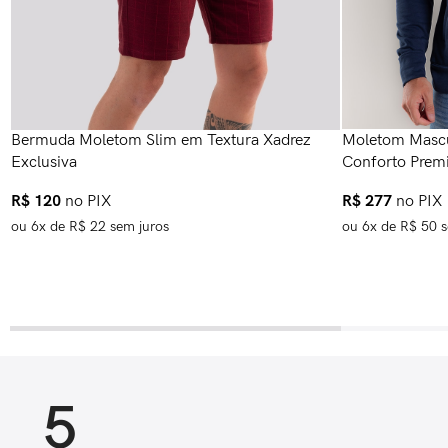
Bermuda Moletom Slim em Textura Xadrez
Moletom Mascu
Exclusiva
Conforto Prem
R$
120
no PIX
R$
277
no PIX
ou
6
x de
R$
22
sem juros
ou
6
x de
R$
50
s
5