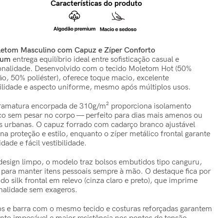
Características do produto
etom Masculino com Capuz e Zíper Conforto
ium
entrega equilíbrio ideal entre sofisticação casual e
onalidade. Desenvolvido com o tecido Moletom Hot (50%
ão, 50% poliéster), oferece toque macio, excelente
ilidade e aspecto uniforme, mesmo após múltiplos usos.
ramatura encorpada de 310g/m² proporciona isolamento
co sem pesar no corpo — perfeito para dias mais amenos ou
as urbanas. O capuz forrado com cadarço branco ajustável
na proteção e estilo, enquanto o zíper metálico frontal garante
idade e fácil vestibilidade.
esign limpo, o modelo traz bolsos embutidos tipo canguru,
s para manter itens pessoais sempre à mão. O destaque fica por
do silk frontal em relevo (cinza claro e preto), que imprime
nalidade sem exageros.
s e barra com o mesmo tecido e costuras reforçadas garantem