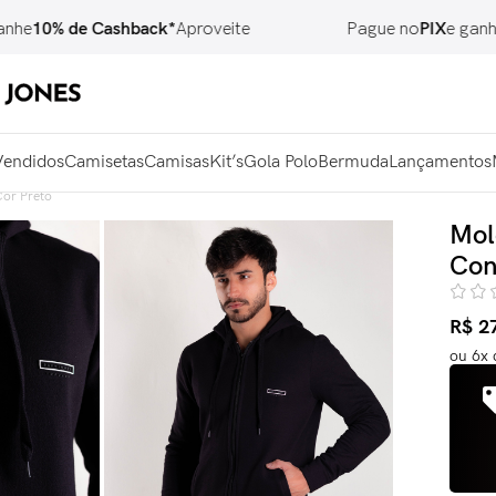
0% de Cashback*
Aproveite
Pague no
PIX
e ganhe
7% 
Vendidos
Camisetas
Camisas
Kit’s
Gola Polo
Bermuda
Lançamentos
or Preto
Mol
Con
R$
2
ou
6
x