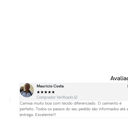
Avali
Mauricio Costa
★
★
★
★
★
Comprador Verificado ☑
 e
Camisa muito boa com tecido diferenciado. O caimento é
referida
perfeito. Todos os passos do seu pedido são informados até 
entrega. Excelente!!!