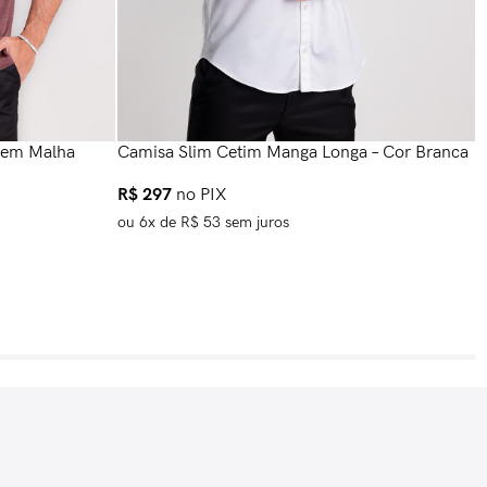
C
t em Malha
Camisa Slim Cetim Manga Longa – Cor Branca
S
R$
297
no PIX
ou
6
x de
R$
53
sem juros