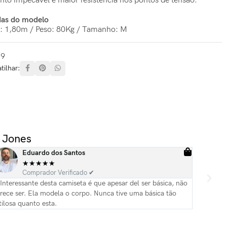
nto impecável e maior resistência nos pontos de tensão.
as do modelo
a: 1,80m / Peso: 80Kg / Tamanho: M
-9
ilhar:
 Jones
Eduardo dos Santos
★
★
★
★
★
Comprador Verificado ✔
Interessante desta camiseta é que apesar del ser básica, não
Camiseta 
rece ser. Ela modela o corpo. Nunca tive uma básica tão
tilosa quanto esta.