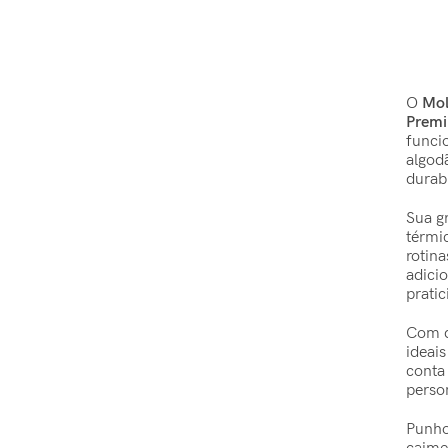
O
Mol
Prem
funci
algod
durab
Sua g
térmi
rotin
adicio
pratic
Com d
ideai
conta 
perso
Punho