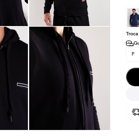
Troca
Gu
P