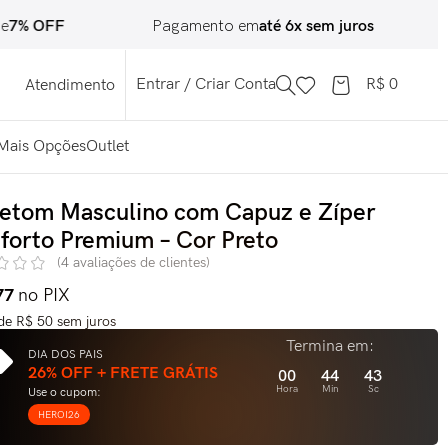
OFF
Pagamento em
até 6x sem juros
Troc
Entrar / Criar Conta
R$
0
Atendimento
Mais Opções
Outlet
etom Masculino com Capuz e Zíper
forto Premium – Cor Preto
(
4
avaliações de clientes)
77
no PIX
 de
R$
50
sem juros
Termina em:
DIA DOS PAIS
26% OFF + FRETE GRÁTIS
00
44
41
Hora
Min
Sc
Use o cupom:
HEROI26