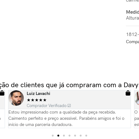
caime
Medid
Altur
1812
Compat
ação de clientes que já compraram com a Davy
Luiz Lavachi
★
★
★
★
★
Comprador Verificado ☑
Estou impressionado com a qualidade da peça recebida.
O 
a
Caimento perfeito e preço acessível. Parabéns amigos e foi o
pa
início de uma parceria duradoura.
es