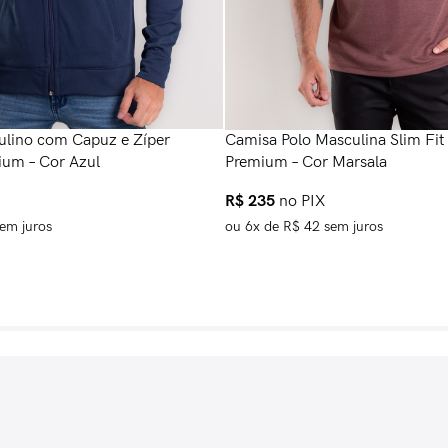
lino com Capuz e Zíper
Camisa Polo Masculina Slim Fi
ium – Cor Azul
Premium – Cor Marsala
R$
235
no PIX
em juros
ou
6
x de
R$
42
sem juros