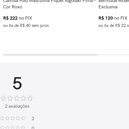
Camisa Polo Masculina Piquet Algodão Pima –
Bermuda Molet
Cor Roxo
Exclusiva
R$
222
no PIX
R$
120
no PIX
ou
6
x de
R$
40
sem juros
ou
6
x de
R$
22
s
5
2 avaliações
2
0