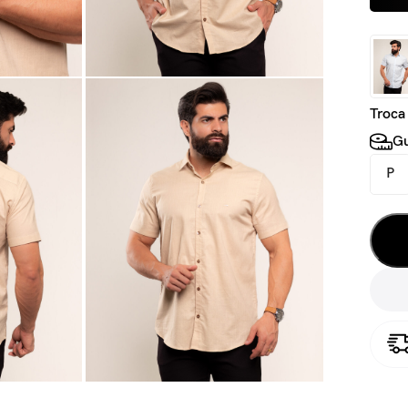
Troca
Gu
P