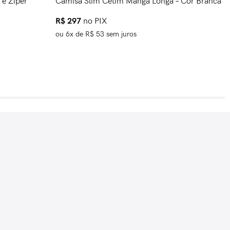
C
e Zíper
Camisa Slim Cetim Manga Longa – Cor Branca
S
R$
297
no PIX
ou
6
x de
R$
53
sem juros