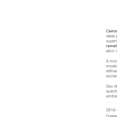
Camis
ideal
super
remet
abrir 
A mo
moder
refin
socia
Seu d
quent
ambie
2816
Compat