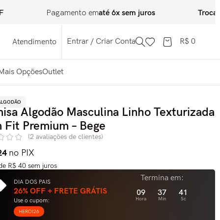
Pagamento em
até 6x sem juros
Troca Fácil
30
Entrar / Criar Conta
R$
0
Atendimento
Mais Opções
Outlet
ALGODÃO
isa Algodão Masculina Linho Texturizada
m Fit Premium – Bege
(
2
avaliações de clientes)
24
no PIX
 de
R$
40
sem juros
Termina em:
DIA DOS PAIS
26% OFF + FRETE GRÁTIS
09
37
39
Hora
Min
Sc
Use o cupom:
HEROI26