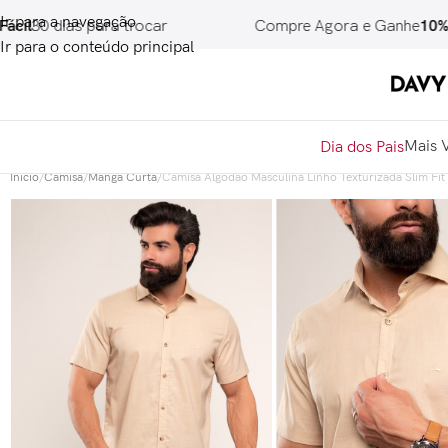
Ir para a navegação
 dias para trocar
Compre Agora e Ganhe
10% de Ca
Ir para o conteúdo principal
Mais 
Dia dos Pais
Início
/
Camisa
/
Manga Curta
/
Camisa Algodão Masculina Linho Texturizada Slim Fit