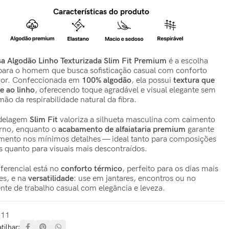
Características do produto
a Algodão Linho Texturizada Slim Fit Premium
é a escolha
 para o homem que busca sofisticação casual com conforto
ior. Confeccionada em
100% algodão
, ela possui
textura que
e ao linho
, oferecendo toque agradável e visual elegante sem
mão da respirabilidade natural da fibra.
delagem
Slim Fit
valoriza a silhueta masculina com caimento
no, enquanto o
acabamento de alfaiataria premium
garante
amento nos mínimos detalhes — ideal tanto para composições
is quanto para visuais mais descontraídos.
iferencial está no
conforto térmico
, perfeito para os dias mais
es, e na
versatilidade
: use em jantares, encontros ou no
nte de trabalho casual com elegância e leveza.
-11
ilhar: