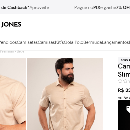
shback*
Aproveite
Pague no
PIX
e ganhe
7% OFF
Vendidos
Camisetas
Camisas
Kit’s
Gola Polo
Bermuda
Lançamentos
 Premium – Bege
100% 
Cam
Sli
R$
2
ou
6
x