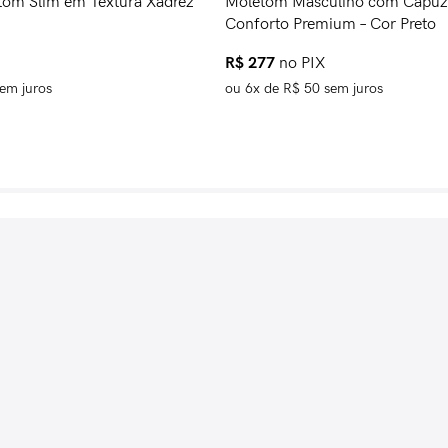
om Slim em Textura Xadrez
Moletom Masculino com Capuz 
Conforto Premium – Cor Preto
R$
277
no PIX
em juros
ou
6
x de
R$
50
sem juros