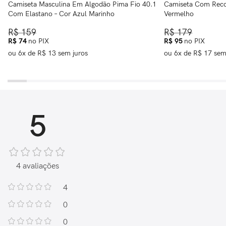
Camiseta Masculina Em Algodão Pima Fio 40.1
Camiseta Com Recor
Com Elastano – Cor Azul Marinho
Vermelho
R$
159
R$
179
R$
74
no PIX
R$
95
no PIX
ou
6
x de
R$
13
sem juros
ou
6
x de
R$
17
sem
5
4 avaliações
4
0
0