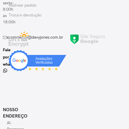
sexta-
Rastrear pedido
8:00h
Troca e devolução
as
18:00h
ecommerce@davyjones.com.br
Fale
por
whatsapp
NOSSO
ENDEREÇO
Al.