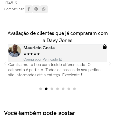
1745-9
Compatilhar:
Avaliação de clientes que já compraram com
a Davy Jones
Mauricio Costa
★
★
★
★
★
Comprador Verificado ☑
ias
Camisa muito boa com tecido diferenciado. O
Es
pas
caimento é perfeito. Todos os passos do seu pedido
re
são informados até a entrega. Excelente!!!
Pa
du
Você também pode gostar​