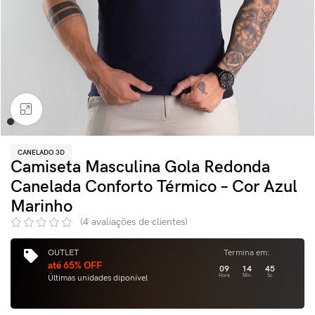
Clique para ampliar
CANELADO 3D
Camiseta Masculina Gola Redonda
Canelada Conforto Térmico – Cor Azul
Marinho
(
4
avaliações de clientes)
OUTLET
Termina em:
até 65% OFF
09
14
44
Últimas unidades diponível
Hora
Min
Sc