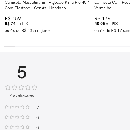
Camiseta Masculina Em Algodão Pima Fio 40.1
Camiseta Com Recor
Com Elastano – Cor Azul Marinho
Vermelho
R$
159
R$
179
R$
74
no PIX
R$
95
no PIX
ou
6
x de
R$
13
sem juros
ou
6
x de
R$
17
sem
5
7 avaliações
7
0
0