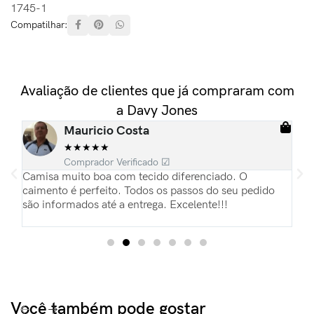
1745-1
Compatilhar:
Avaliação de clientes que já compraram com
a Davy Jones
Mauricio Costa
★
★
★
★
★
Comprador Verificado ☑
ias
Camisa muito boa com tecido diferenciado. O
Es
pas
caimento é perfeito. Todos os passos do seu pedido
re
são informados até a entrega. Excelente!!!
Pa
du
Você também pode gostar​