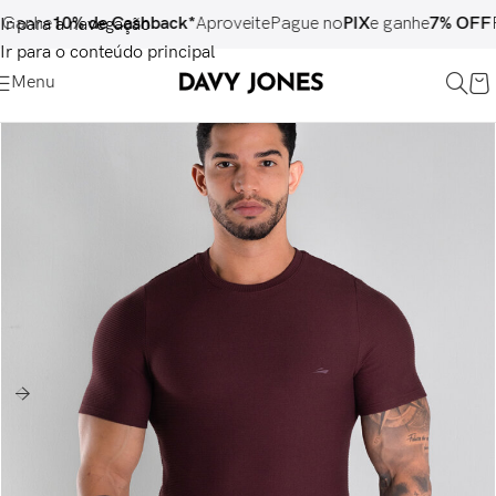
e
10% de Cashback*
Aproveite
Pague no
PIX
e ganhe
7% OFF
Paga
Ir para a navegação
Ir para o conteúdo principal
Menu
ESGOTADO