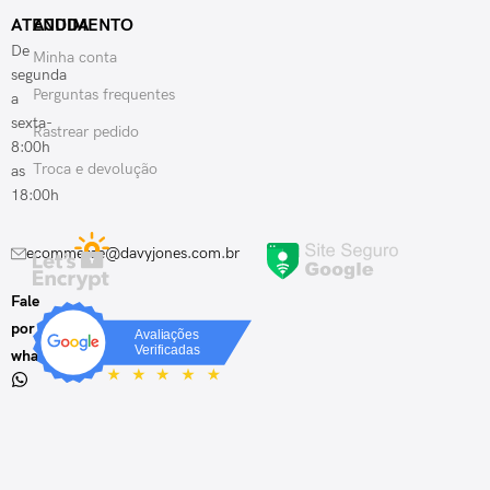
ATENDIMENTO
AJUDA
De
Minha conta
segunda
Perguntas frequentes
a
sexta-
Rastrear pedido
8:00h
Troca e devolução
as
18:00h
ecommerce@davyjones.com.br
Fale
por
whatsapp