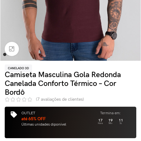
Clique para ampliar
CANELADO 3D
Camiseta Masculina Gola Redonda
Canelada Conforto Térmico – Cor
Bordô
(
7
avaliações de clientes)
OUTLET
Termina em:
até 65% OFF
17
19
10
Últimas unidades diponível
Hora
Min
Sc