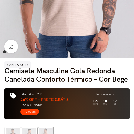
Clique para ampliar
CANELADO 3D
Camiseta Masculina Gola Redonda
Canelada Conforto Térmico – Cor Bege
DIA DOS PAIS
Termina em:
26% OFF + FRETE GRÁTIS
05
10
16
Use o cupom:
Hora
Min
Sc
HEROI26