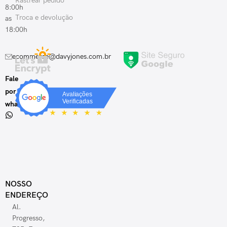
Rastrear pedido
8:00h
Troca e devolução
as
18:00h
ecommerce@davyjones.com.br
Fale
por
whatsapp
NOSSO
ENDEREÇO
Al.
Progresso,