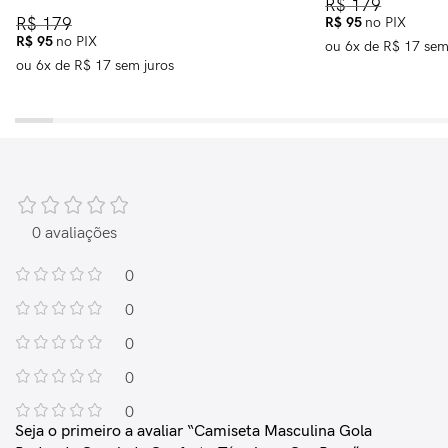
R$
179
R$
95
no PIX
R$
179
R$
95
no PIX
ou
6
x de
R$
17
sem
ou
6
x de
R$
17
sem juros
0 avaliações
0
0
0
0
0
Seja o primeiro a avaliar “Camiseta Masculina Gola