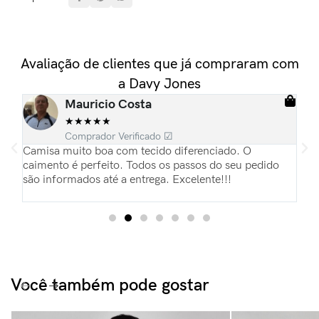
Avaliação de clientes que já compraram com
a Davy Jones
Mauricio Costa
★
★
★
★
★
Comprador Verificado ☑
ias
Camisa muito boa com tecido diferenciado. O
Es
pas
caimento é perfeito. Todos os passos do seu pedido
re
são informados até a entrega. Excelente!!!
Pa
du
Você também pode gostar​