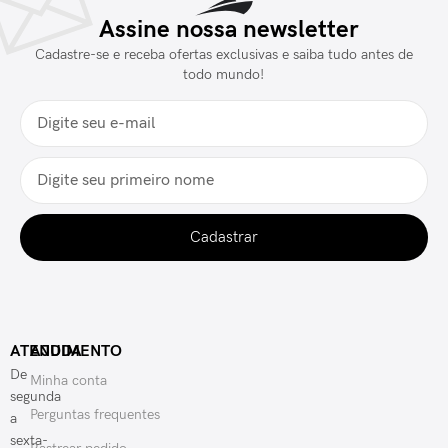
Assine nossa newsletter
Cadastre-se e receba ofertas exclusivas e saiba tudo antes de
todo mundo!
Cadastrar
ATENDIMENTO
AJUDA
De
Minha conta
segunda
Perguntas frequentes
a
sexta-